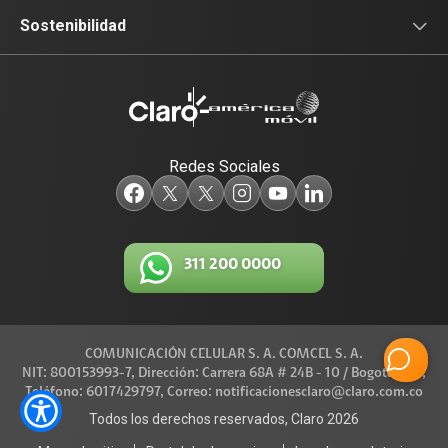
Sala de prensa
Sostenibilidad
Blog Claro
Acceso y Educación
Claro Aliados
Travesía por Colombia
Redes Sociales
5G
Red de Voluntarios
Tecnología
Diversidad, Equidad e Inclusión
311 200 0000
Trabaja con nosotros
Gestión Ambiental
Legal y regulatorio
COMUNICACIÓN CELULAR S. A. COMCEL S. A.
Conexiones
NIT: 800153993-7, Dirección: Carrera 68A # 24B - 10 / Bogotá D.C.,
Teléfono: 6017429797, Correo: notificacionesclaro@claro.com.co
Código de Ética América Móvil
Todos los derechos reservados, Claro 2026