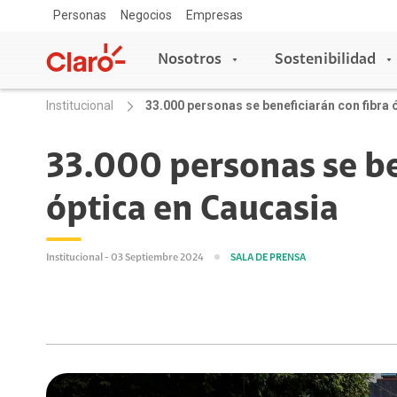
Personas
Negocios
Empresas
Nosotros
Sostenibilidad
Institucional
33.000 personas se beneficiarán con fibra 
Nosotros
Sostenibilidad
33.000 personas se be
óptica en Caucasia
Sala de prensa
Acceso y Educación
Copa Claro
Blog Claro
Escuelas conectadas
Institucional - 03 Septiembre 2024
SALA DE PRENSA
Aprende con Claro
Claro Aliados
5G
Travesía por Colombia
Tecnología
Red de Voluntarios
Asistente de voz