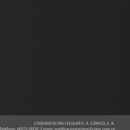
COMUNICACIÓN CELULAR S. A. COMCEL S. A.
, Teléfono: 6017429797, Correo: notificacionesclaro@claro.com.co