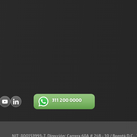
311 200 0000
NIT: 800153993-7, Dirección: Carrera 68A # 24B - 10 / Bogotá D.C.