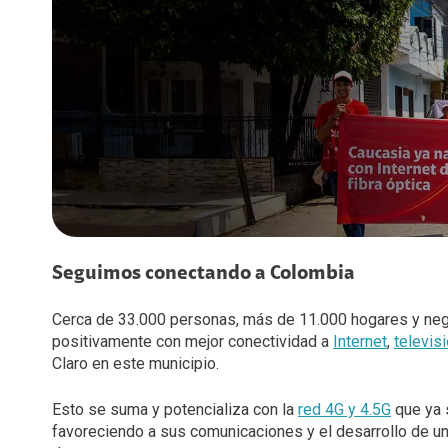
Diversidad, Equidad e Inclusión
Voz LTE
Voz Wi-Fi
Gestión Ambiental
iPhone for life
Conexiones
Trabaja con nosotros
Legal y regulatorio
Código de Ética América Móvil
Seguimos conectando a Colombia
Cerca de 33.000 personas, más de 11.000 hogares y neg
positivamente con mejor conectividad a
Internet
,
televis
Claro en este municipio.
Esto se suma y potencializa con la
red 4G y 4.5G
que ya 
favoreciendo a sus comunicaciones y el desarrollo de u