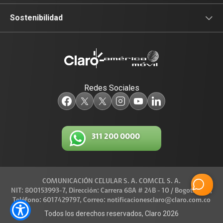
Sala de prensa
Sostenibilidad
Blog Claro
Acceso y Educación
Claro Aliados
Travesía por Colombia
Redes Sociales
5G
Red de Voluntarios
Tecnología
Diversidad, Equidad e Inclusión
311 200 0000
Trabaja con nosotros
Gestión Ambiental
Legal y regulatorio
COMUNICACIÓN CELULAR S. A. COMCEL S. A.
Conexiones
NIT: 800153993-7, Dirección: Carrera 68A # 24B - 10 / Bogotá D.C.,
Teléfono: 6017429797, Correo: notificacionesclaro@claro.com.co
Código de Ética América Móvil
Todos los derechos reservados, Claro 2026