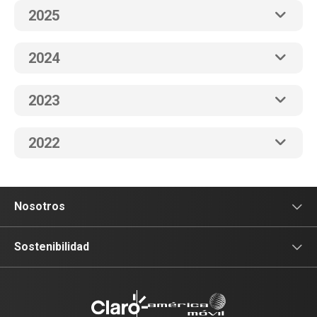
2025
2024
2023
2022
Nosotros
Sala de prensa
Sostenibilidad
Blog Claro
Acceso y Educación