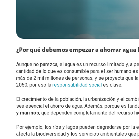
Diversidad, Equidad e Inclusión
Voz LTE
Voz Wi-Fi
Gestión Ambiental
iPhone for life
Conexiones
Trabaja con nosotros
¿Por qué debemos empezar a ahorrar agua l
Legal y regulatorio
Aunque no parezca, el agua es un recurso limitado y, a pe
Código de Ética América Móvil
cantidad de lo que es consumible para el ser humano es 
más de 2 mil millones de personas, y se proyecta que 
2050, por eso la
responsabilidad social
es clave.
El crecimiento de la población, la urbanización y el cam
sea esencial el ahorro de agua. Además, porque es fund
y marinos
, que dependen completamente del recurso híd
Por ejemplo, los ríos y lagos pueden degradarse por la 
afecta la biodiversidad y los servicios ambientales que p