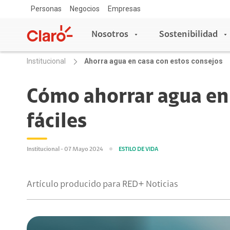
Personas
Negocios
Empresas
Nosotros
Sostenibilidad
Institucional
Ahorra agua en casa con estos consejos
Nosotros
Sostenibilidad
Cómo ahorrar agua en 
fáciles
Sala de prensa
Acceso y Educación
Copa Claro
Blog Claro
Escuelas conectadas
Institucional - 07 Mayo 2024
ESTILO DE VIDA
Aprende con Claro
Claro Aliados
Artículo producido para RED+ Noticias
5G
Travesía por Colombia
Tecnología
Red de Voluntarios
Asistente de voz