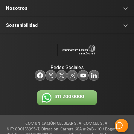
Nosotros
Sala de prensa
Sostenibilidad
Blog Claro
Acceso y Educación
Claro Aliados
Travesía por Colombia
Redes Sociales
5G
Red de Voluntarios
Tecnología
Diversidad, Equidad e Inclusión
311 200 0000
Trabaja con nosotros
Gestión Ambiental
Legal y regulatorio
COMUNICACIÓN CELULAR S. A. COMCEL S. A.
Conexiones
NIT: 800153993-7, Dirección: Carrera 68A # 24B - 10 / Bogotá D.C.,