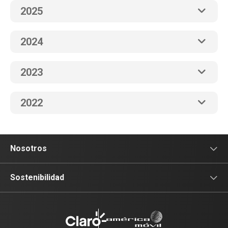
2025
2024
2023
2022
Nosotros
Sala de prensa
Sostenibilidad
Blog Claro
Acceso y Educación