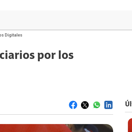
os Digitales
iarios por los
Úl