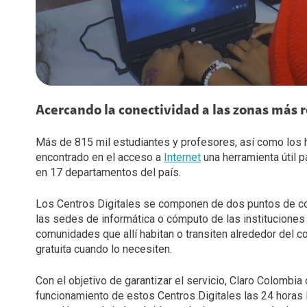
Diversidad, Equidad e Inclusión
Voz LTE
Voz Wi-Fi
Gestión Ambiental
iPhone for life
Conexiones
Trabaja con nosotros
Acercando la conectividad a las zonas más 
Legal y regulatorio
Más de 815 mil estudiantes y profesores, así como los 
Código de Ética América Móvil
encontrado en el acceso a
Internet
una herramienta útil 
en 17 departamentos del país.
Los Centros Digitales se componen de dos puntos de co
las sedes de informática o cómputo de las instituciones
comunidades que allí habitan o transiten alrededor del 
gratuita cuando lo necesiten.
Con el objetivo de garantizar el servicio, Claro Colombi
funcionamiento de estos Centros Digitales las 24 horas 