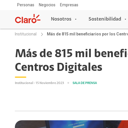
Personas
Negocios
Empresas
Nosotros
Sostenibilidad
Institucional
Más de 815 mil beneficiarios por los Centr
Nosotros
Sostenibilidad
Más de 815 mil benefic
Centros Digitales
Sala de prensa
Acceso y Educación
Copa Claro
Blog Claro
Escuelas conectadas
Institucional - 15 Noviembre 2023
SALA DE PRENSA
Aprende con Claro
Claro Aliados
5G
Travesía por Colombia
Tecnología
Red de Voluntarios
Asistente de voz