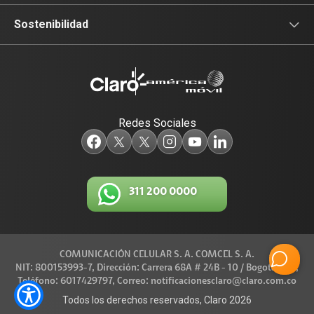
Sala de prensa
Sostenibilidad
Blog Claro
Acceso y Educación
Claro Aliados
Travesía por Colombia
Redes Sociales
5G
Red de Voluntarios
Tecnología
Diversidad, Equidad e Inclusión
311 200 0000
Trabaja con nosotros
Gestión Ambiental
Legal y regulatorio
COMUNICACIÓN CELULAR S. A. COMCEL S. A.
Conexiones
NIT: 800153993-7, Dirección: Carrera 68A # 24B - 10 / Bogotá D.C.,
Teléfono: 6017429797, Correo: notificacionesclaro@claro.com.co
Código de Ética América Móvil
Todos los derechos reservados, Claro 2026