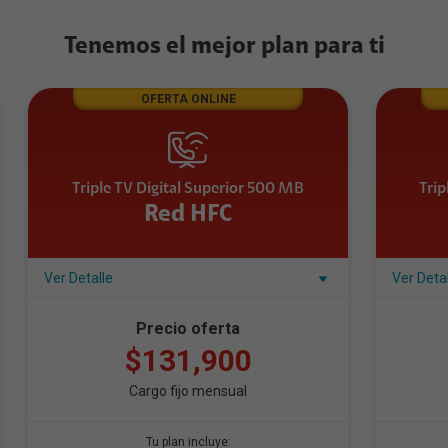
Tenemos el mejor plan para ti
OFERTA ONLINE
Triple TV Digital Superior 500 MB
Trip
Red HFC
Ver Detalle
Ver Deta
Precio oferta
$131,900
Cargo fijo mensual
Tu plan incluye: